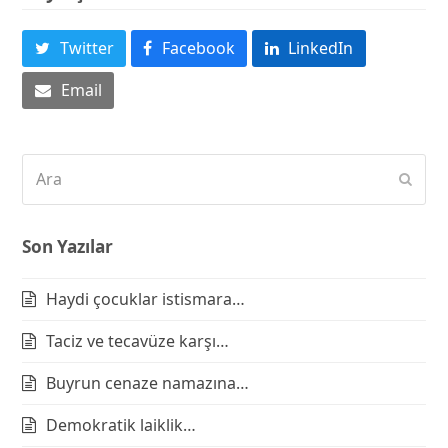
Twitter
Facebook
LinkedIn
Email
Ara
Subm
Son Yazılar
Haydi çocuklar istismara…
Taciz ve tecavüze karşı…
Buyrun cenaze namazına…
Demokratik laiklik…