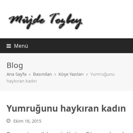
Menü
Blog
Ana Sayfa
»
Basından
»
Köşe Yazıları
»
Yumruğunu
haykıran kadın
Yumruğunu haykıran kadın
Ekim 16, 2015