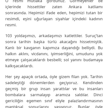
O resmi mutlaka gördünüz. Görmeyenler de
içlerinde hissettiler zaten Ankara katliamı
sonrasında. Hepimizi ifade eden, hepimizi tutan bir
resimdi, eşini uğurlayan siyahlar içindeki kadının
resmi.
103 yoldaşımızı, arkadaşımızı katlettiler. Suruç’tan
sonra tarihin başka türlü akacağını hissetmiştik.
Kanlı bir kavganın kapımıza dayandığı belliydi. Bu
halkın aklını, vicdanını, iyimserliğini, umudunu yok
etmeye çalışacaklardı besbelli; sol yanını budamaya
kalkışacaklardı.
Her şey apaçık ortada, öyle gizem filan yok. Tarihin
sadeleştiği dönemlerden geçiyoruz. Kendinden
geçmiş bir grup insan yarattılar ve bu insanları
bombalara sarmalayıp aramıza saldılar. Dinci
gericiliğin egemen sınıf eliyle palazlandırmasının
mantıksal sonuçlarını yaşıyoruz. Bunlar öyle