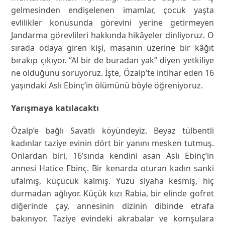
gelmesinden endişelenen imamlar, çocuk yaşta
evlilikler konusunda görevini yerine getirmeyen
Jandarma görevlileri hakkında hikâyeler dinliyoruz. O
sırada odaya giren kişi, masanın üzerine bir kâğıt
bırakıp çıkıyor. “Al bir de buradan yak” diyen yetkiliye
ne olduğunu soruyoruz. İşte, Özalp’te intihar eden 16
yaşındaki Aslı Ebinç’in ölümünü böyle öğreniyoruz.
Yarışmaya katılacaktı
Özalp’e bağlı Savatlı köyündeyiz. Beyaz tülbentli
kadınlar taziye evinin dört bir yanını mesken tutmuş.
Onlardan biri, 16’sında kendini asan Aslı Ebinç’in
annesi Hatice Ebinç. Bir kenarda oturan kadın sanki
ufalmış, küçücük kalmış. Yüzü siyaha kesmiş, hiç
durmadan ağlıyor. Küçük kızı Rabia, bir elinde gofret
diğerinde çay, annesinin dizinin dibinde etrafa
bakınıyor. Taziye evindeki akrabalar ve komşulara