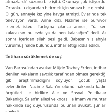
atmazlardı” sözünü bile işitti. Okumayı çok istiyordu.
Ortaokulu dışarıdan bitirmek için sınava bile girmişti.
O gün, anneyle kız yine kavga etmişti. Evlerinde tek
televizyon vardı. Anne dizi, Nazime ise Survivor
izlemek istedi. Tartışma çıkınca annesi, “Ya sen
kalacaksın bu evde ya da ben kalacağım” dedi. Az
sonra içeriden silah sesi geldi. Babasının silahıyla
vurulmuş halde bulundu, intihar ettiği iddia edildi.
‘İntihara sürüklemek de suç’
Van Barosu’ndan avukat Müjde Tozbey Erden, intihar
denilen vakaların savcılık tarafından olması gerektiği
gibi araştırılmadığını söylüyor. Çocuk yaşta
evlendirilen Nazime Salan’ın ölümü hakkında kadın
örgütleri ile birlikte Aile ve Sosyal Politikalar
Bakanlığı, Salan’ın ailesi ve kocası ile imam ve muhtar
hakkında suç duyurusunda bulunan avukat, şunları
söyledi: