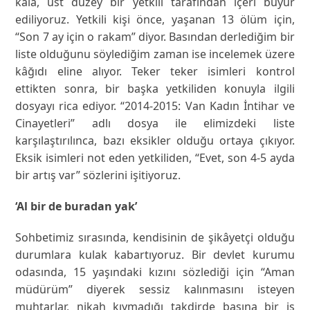
kala, üst düzey bir yetkili tarafından içeri buyur
ediliyoruz. Yetkili kişi önce, yaşanan 13 ölüm için,
“Son 7 ay için o rakam” diyor. Basından derlediğim bir
liste olduğunu söylediğim zaman ise incelemek üzere
kâğıdı eline alıyor. Teker teker isimleri kontrol
ettikten sonra, bir başka yetkiliden konuyla ilgili
dosyayı rica ediyor. “2014-2015: Van Kadın İntihar ve
Cinayetleri” adlı dosya ile elimizdeki liste
karşılaştırılınca, bazı eksikler olduğu ortaya çıkıyor.
Eksik isimleri not eden yetkiliden, “Evet, son 4-5 ayda
bir artış var” sözlerini işitiyoruz.
‘Al bir de buradan yak’
Sohbetimiz sırasında, kendisinin de şikâyetçi olduğu
durumlara kulak kabartıyoruz. Bir devlet kurumu
odasında, 15 yaşındaki kızını sözlediği için “Aman
müdürüm” diyerek sessiz kalınmasını isteyen
muhtarlar, nikah kıymadığı takdirde başına bir iş