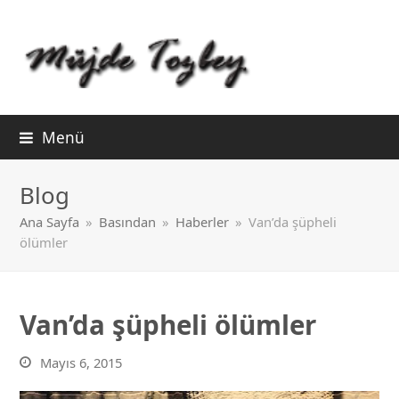
Menü
Blog
Ana Sayfa
»
Basından
»
Haberler
»
Van’da şüpheli
ölümler
Van’da şüpheli ölümler
Mayıs 6, 2015