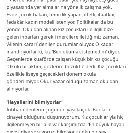
piyasasında yer almalarına yönelik çalışma yok.
Evde çocuk bakan, temizlik yapan, iffetli, itaatkar,
fedakâr kadın modeli isteniyor. Politikalar da bu
yönde. Okuldan alınan kız çocukları ile ilgili bize
gelen ihbarları gerekli mercilere ilettiğimiz zaman,
‘Ailenin kararı’ denilen durumlar oluyor. O kadar
inandırıyorlar ki, kız ‘Ben okumak istemedim’ diyor.
Geçenlerde kuaförde çalışan küçük bir kız çocuğu
‘Okulu bıraktım, gözlerim bozuktu’ dedi. Kız çocukları
özellikle liseye geçecekleri dönem okula
gönderilmiyor. Okur yazar olduğu zaman okuldan
alınıyorlar.
‘Hayallerini bilmiyorlar’
İntihar edenlerin çoğunun yaşı küçük. Bunların
cinayet olduğunu düşünüyorum. Kız çocuklarıyla hiç
ilgilenmeyen bir aile var karşımızda. ‘En büyük hayali
neydi’ diye soruyoruz, bilmiyor çünkü bir şey