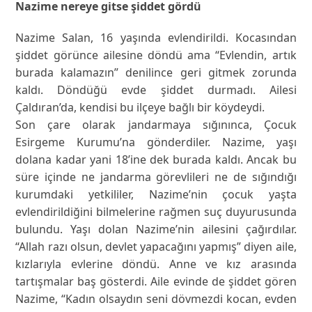
Nazime nereye gitse şiddet gördü
Nazime Salan, 16 yaşında evlendirildi. Kocasından
şiddet görünce ailesine döndü ama “Evlendin, artık
burada kalamazın” denilince geri gitmek zorunda
kaldı. Döndüğü evde şiddet durmadı. Ailesi
Çaldıran’da, kendisi bu ilçeye bağlı bir köydeydi.
Son çare olarak jandarmaya sığınınca, Çocuk
Esirgeme Kurumu’na gönderdiler. Nazime, yaşı
dolana kadar yani 18’ine dek burada kaldı. Ancak bu
süre içinde ne jandarma görevlileri ne de sığındığı
kurumdaki yetkililer, Nazime’nin çocuk yaşta
evlendirildiğini bilmelerine rağmen suç duyurusunda
bulundu. Yaşı dolan Nazime’nin ailesini çağırdılar.
“Allah razı olsun, devlet yapacağını yapmış” diyen aile,
kızlarıyla evlerine döndü. Anne ve kız arasında
tartışmalar baş gösterdi. Aile evinde de şiddet gören
Nazime, “Kadın olsaydın seni dövmezdi kocan, evden