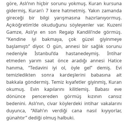
göre, Aslı’nın hiçbir sorunu yokmuş. Kuran kursuna
gidermiş, Kuran’ı 7 kere hatmetmiş. Yakın zamanda
gireceği bir bilgi yarışmasına hazırlanıyormuş.
Açıköğretim’de okuduğunu söyleyenler var. Kuzeni
Gamze, Aslı’yı en son Regaip Kandili’nde görmüş.
“Kendine iyi bakmaya, çok güzel giyinmeye
başlamıştı” diyor. O gün, annesi bir sağlık sorunu
nedeniyle İstanbul’da hastanedeymiş. İntihar
etmeden yarım saat önce aradığı annesi Hatice
hanıma, “Tedavini iyi ol, öyle gel” demiş. Evi
temizledikten sonra kardeşlerini babasına ait
bakkala göndermiş. Temiz kıyafetler giyinmiş, Kuran
okumuş. Evin kapılarını kilitlemiş. Babası eve
dönünce pencereden görmüş kızının cansız
bedenini. Aslı’nın, civar köylerdeki intihar vakalarını
duyunca, “Allah’ın verdiği cana nasıl kıyıyorlar,
günahtır” dediği olmuş halbuki.