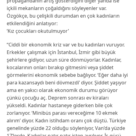
propagandanın artış gösterdiğini diğer yanda ise
içkili mekanların çoğaldığını söyleyenler var.
Özgökçe, bu çelişkili durumdan en çok kadınların
etkilendiğini anlatıyor:
‘Kız çocukları okutulmuyor’
“Ciddi bir ekonomik kriz var ve bu kadınları vuruyor.
Erkekler çalışmak için İstanbul, İzmir gibi büyük
şehirlere gidiyor, uzun süre dönmüyorlar. Kadınlar,
kocalarının onları bırakıp gitmesini veya şiddet
görmelerini ekonomik sebebe bağlıyor. ‘Eğer daha iyi
para kazansaydı beni dövmezdi’ diyor. Şiddet yaşıyor
ama en yakıcı olarak ekonomik durumu görüyor
çünkü çocuğu aç. Deprem sonrası ev kiraları
yükseldi. Kadınlar hastaneye giderken bile çok
zorlanıyor. ‘Minibüs parası vereceğime 10 ekmek
alırım’ diyor. Kadın istihdam oranı çok düştü. Türkiye
genelinde yüzde 22 olduğu söyleniyor, Van’da yüzde
17’lerde. Kadınlar patır patır işten ayrılıyor. İş gücü