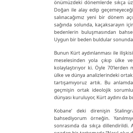
önümüzdeki dönemlerde sıkça üzer
Doğan ile alay edip geçemeyece
salınacağımız yeni bir dönem açılı
sağında solunda, kaçaksarayın içind
bedenlerin buluşmasından bahsed
Uygun bir beden buldular sonunda,
Bunun Kürt aydınlanması ile ilişkis
meselesinden yola çıkıp ülke ve
kolaylaştırıyor ki. Öyle 70’lerde
ülke ve dünya analizlerindeki ortak 
tartışamıyoruz artık. Bu anlamd
geçmişin ortak ideolojik sorumlu
dünyası kuruluyor, Kürt aydını da bu
Kobane’ deki direnişin Stalingr
bahsediyorum örneğin. Yanılmı
sonrasında da sıkça dillendirildi
sıradan bir tartışmada “Nasıl olur d