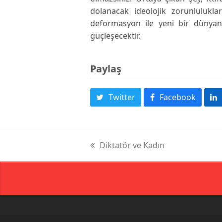
dolanacak ideolojik zorunluluklar
deformasyon ile yeni bir dünyan
güçleşecektir.
Paylaş
Twitter
Facebook
Diktatör ve Kadın
previous
post: