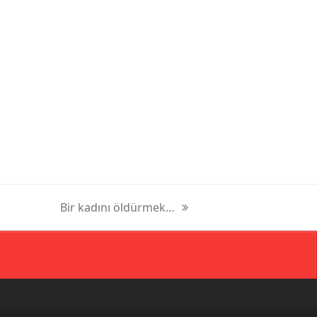
Bir kadını öldürmek…
next
post: