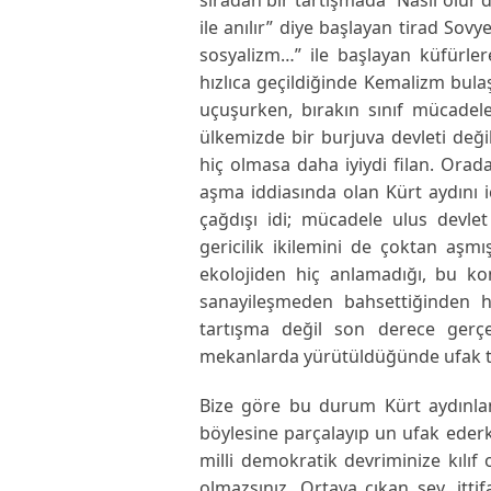
ile anılır” diye başlayan tirad So
sosyalizm…” ile başlayan küfürler
hızlıca geçildiğinde Kemalizm bulaş
uçuşurken, bırakın sınıf mücadeles
ülkemizde bir burjuva devleti deği
hiç olmasa daha iyiydi filan. Orada
aşma iddiasında olan Kürt aydını iç
çağdışı idi; mücadele ulus devlet 
gericilik ikilemini de çoktan aşmı
ekolojiden hiç anlamadığı, bu kon
sanayileşmeden bahsettiğinden har
tartışma değil son derece gerç
mekanlarda yürütüldüğünde ufak tef
Bize göre bu durum Kürt aydınlanm
böylesine parçalayıp un ufak eder
milli demokratik devriminize kılıf
olmazsınız. Ortaya çıkan şey, itti