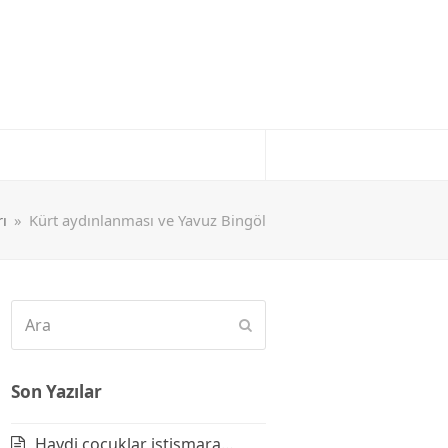
rı
»
Kürt aydınlanması ve Yavuz Bingöl
Ara
Submit
Son Yazılar
Haydi çocuklar istismara…