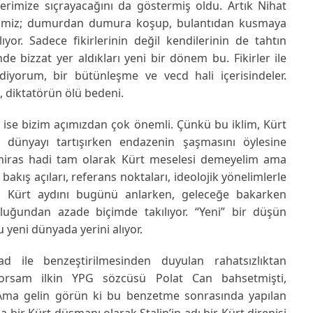
imize sıçrayacağını da göstermiş oldu. Artık Nihat
ğimiz; dumurdan dumura koşup, bulantıdan kusmaya
yor. Sadece fikirlerinin değil kendilerinin de tahtın
e bizzat yer aldıkları yeni bir dönem bu. Fikirler ile
iyorum, bir bütünleşme ve vecd hali içerisindeler.
 diktatörün ölü bedeni.
i ise bizim açımızdan çok önemli. Çünkü bu iklim, Kürt
 dünyayı tartışırken endazenin şaşmasını öylesine
n miras hadi tam olarak Kürt meselesi demeyelim ama
bakış açıları, referans noktaları, ideolojik yönelimlerle
a Kürt aydını bugünü anlarken, geleceğe bakarken
luğundan azade biçimde takılıyor. “Yeni” bir düşün
 yeni dünyada yerini alıyor.
ad ile benzeştirilmesinden duyulan rahatsızlıktan
yorsam ilkin YPG sözcüsü Polat Can bahsetmişti,
. Ama gelin görün ki bu benzetme sonrasında yapılan
a bir Kürt düşmanı olarak Stalin’in adı bir Kürt direnişi