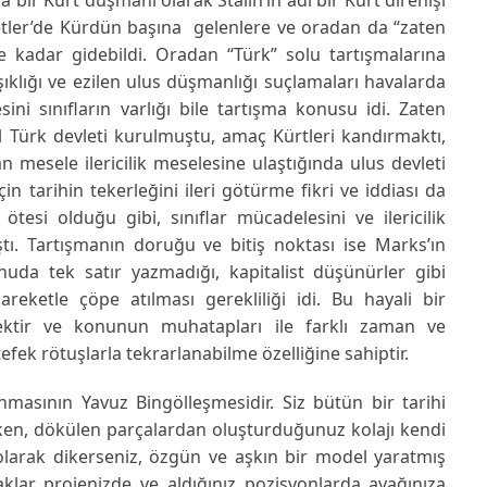
vyetler’de Kürdün başına gelenlere ve oradan da “zaten
e kadar gidebildi. Oradan “Türk” solu tartışmalarına
ıklığı ve ezilen ulus düşmanlığı suçlamaları havalarda
ini sınıfların varlığı bile tartışma konusu idi. Zaten
l Türk devleti kurulmuştu, amaç Kürtleri kandırmaktı,
n mesele ilericilik meselesine ulaştığında ulus devleti
in tarihin tekerleğini ileri götürme fikri ve iddiası da
ötesi olduğu gibi, sınıflar mücadelesini ve ilericilik
ştı. Tartışmanın doruğu ve bitiş noktası ise Marks’ın
uda tek satır yazmadığı, kapitalist düşünürler gibi
eketle çöpe atılması gerekliliği idi. Bu hayali bir
ektir ve konunun muhatapları ile farklı zaman ve
ek rötuşlarla tekrarlanabilme özelliğine sahiptir.
asının Yavuz Bingölleşmesidir. Siz bütün bir tarihi
ken, dökülen parçalardan oluşturduğunuz kolajı kendi
 olarak dikerseniz, özgün ve aşkın bir model yaratmış
faklar projenizde ve aldığınız pozisyonlarda ayağınıza