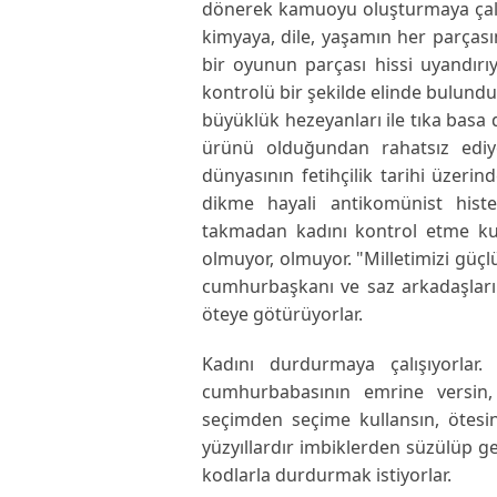
dönerek kamuoyu oluşturmaya çalış
kimyaya, dile, yaşamın her parças
bir oyunun parçası hissi uyandırıy
kontrolü bir şekilde elinde bulundu
büyüklük hezeyanları ile tıka basa 
ürünü olduğundan rahatsız ediyo
dünyasının fetihçilik tarihi üzer
dikme hayali antikomünist histeri
takmadan kadını kontrol etme kur
olmuyor, olmuyor. "Milletimizi güç
cumhurbaşkanı ve saz arkadaşları
öteye götürüyorlar.
Kadını durdurmaya çalışıyorlar
cumhurbabasının emrine versin, 
seçimden seçime kullansın, ötesi
yüzyıllardır imbiklerden süzülüp ge
kodlarla durdurmak istiyorlar.