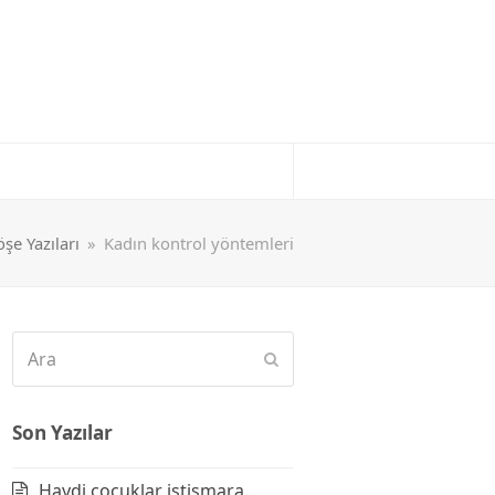
öşe Yazıları
»
Kadın kontrol yöntemleri
Ara
Submit
Son Yazılar
Haydi çocuklar istismara…