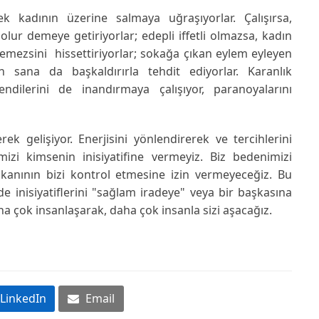
k kadının üzerine salmaya uğraşıyorlar. Çalışırsa,
lur demeye getiriyorlar; edepli iffetli olmazsa, kadın
demezsini hissettiriyorlar; sokağa çıkan eylem eyleyen
 sana da başkaldırırla tehdit ediyorlar. Karanlık
ndilerini de inandırmaya çalışıyor, paranoyalarını
ek gelişiyor. Enerjisini yönlendirerek ve tercihlerini
izi kimsenin inisiyatifine vermeyiz. Biz bedenimizi
anının bizi kontrol etmesine izin vermeyeceğiz. Bu
e inisiyatiflerini "sağlam iradeye" veya bir başkasına
 çok insanlaşarak, daha çok insanla sizi aşacağız.
LinkedIn
Email