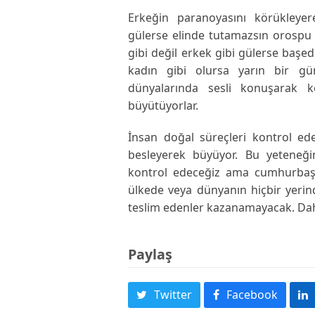
Erkeğin paranoyasını körükleyere
gülerse elinde tutamazsın orospu o
gibi değil erkek gibi gülerse başe
kadın gibi olursa yarın bir gün
dünyalarında sesli konuşarak ke
büyütüyorlar.
İnsan doğal süreçleri kontrol eder
besleyerek büyüyor. Bu yeteneğim
kontrol edeceğiz ama cumhurbaşk
ülkede veya dünyanın hiçbir yerind
teslim edenler kazanamayacak. Daha
Paylaş
Twitter
Facebook