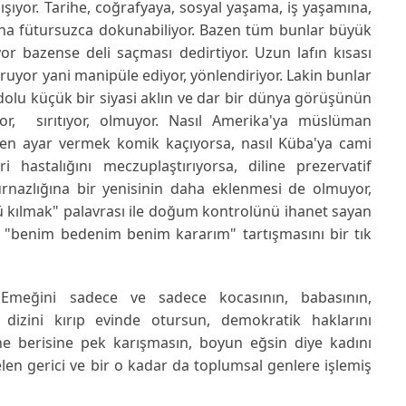
ıyor. Tarihe, coğrafyaya, sosyal yaşama, iş yaşamına,
ına fütursuzca dokunabiliyor. Bazen tüm bunlar büyük
or bazense deli saçması dedirtiyor. Uzun lafın kısası
ruyor yani manipüle ediyor, yönlendiriyor. Lakin bunlar
dolu küçük bir siyasi aklın ve dar bir dünya görüşünün
r, sırıtıyor, olmuyor. Nasıl Amerika'ya müslüman
inden ayar vermek komik kaçıyorsa, nasıl Küba'ya cami
 hastalığını meczuplaştırıyorsa, diline prezervatif
nazlığına bir yenisinin daha eklenmesi de olmuyor,
lü kılmak" palavrası ile doğum kontrolünü ihanet sayan
 "benim bedenim benim kararım" tartışmasını bir tık
. Emeğini sadece ve sadece kocasının, babasının,
dizini kırıp evinde otursun, demokratik haklarını
ne berisine pek karışmasın, boyun eğsin diye kadını
len gerici ve bir o kadar da toplumsal genlere işlemiş