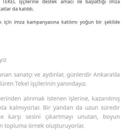
i TEKEL işçilerine destek amacı ile başlattığı imza
tlar da katıldı.
ek için imza kampanyasına katılımı yoğun bir şekilde
yız
unan sanatçı ve aydınlar, günlerdir Ankara’da
üren Tekel işçilerinin yanındayız.
llerinden alınmak istenen işlerine, kazanılmış
kla kalmıyorlar. Bir yandan da uzun süredir
liğe karşı sesini çıkartmayı unutan, boyun
ün topluma örnek oluşturuyorlar.