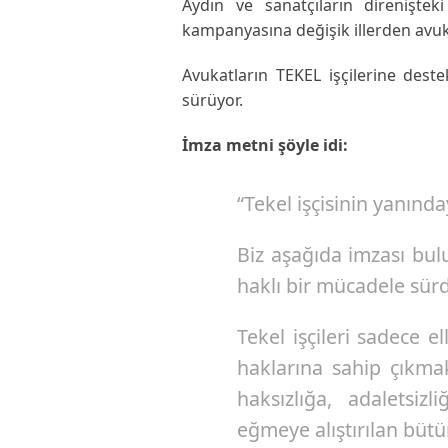
Aydın ve sanatçıların direniştek
kampanyasına değişik illerden avuka
Avukatların TEKEL işçilerine dest
sürüyor.
İmza metni şöyle idi:
“Tekel işçisinin yanında
Biz aşağıda imzası bul
haklı bir mücadele sürd
Tekel işçileri sadece e
haklarına sahip çıkma
haksızlığa, adaletsiz
eğmeye alıştırılan büt