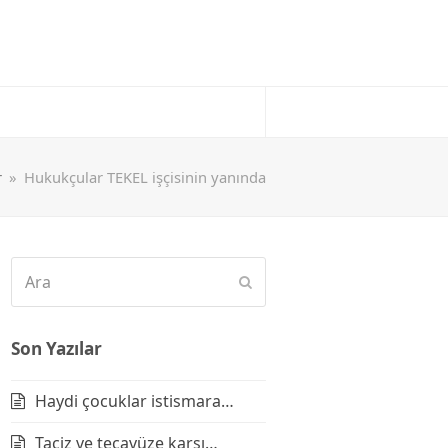
r
»
Hukukçular TEKEL işçisinin yanında
Ara
Submit
Son Yazılar
Haydi çocuklar istismara…
Taciz ve tecavüze karşı…